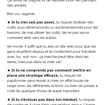
Ça t’évite de stagner et de t’épuiser pour rien pendant
des années.
Ben oui, regarde…
🔸 Si tu n’en sais pas assez,
tu risques d’utiliser des
outils sous-dimensionnés ou surdimensionnés pour tes
besoins, de mal utiliser tes outils, de ne pas savoir
comment aller vers les autres…
(en mode, il suffit que tu aies un site web pour que les
gens se jettent dessus et te contactent pour travailler
avec toi… euh non… ça marche peut-être dans les
séries, mais pas dans la vraie vie).
🔸 Si tu ne comprends pas comment mettre en
place une stratégie efficace,
tu risques de
papillonner sans réussir à créer un effet boule de
neige avec tes différentes actions, ou bien de passer à
côté de quelque chose de super important…
🔸 Si tu n’évolues pas dans ton mindset,
tu risques
de continuer à vivre dans une relation amour / haine