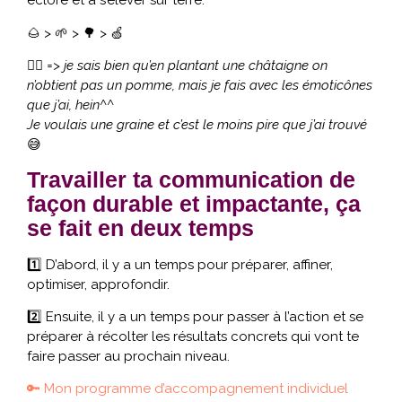
éclore et à s’élever sur terre.
🌰 > 🌱 > 🌳 > 🍏
💁‍♀️
=> je sais bien qu’en plantant une châtaigne on
n’obtient pas un pomme, mais je fais avec les émoticônes
que j’ai, hein^^
Je voulais une graine et c’est le moins pire que j’ai trouvé
😅
Travailler ta communication de
façon durable et impactante, ça
se fait en deux temps
1️⃣ D’abord, il y a un temps pour préparer, affiner,
optimiser, approfondir.
2️⃣ Ensuite, il y a un temps pour passer à l’action et se
préparer à récolter les résultats concrets qui vont te
faire passer au prochain niveau.
🔑 Mon programme d’accompagnement individuel